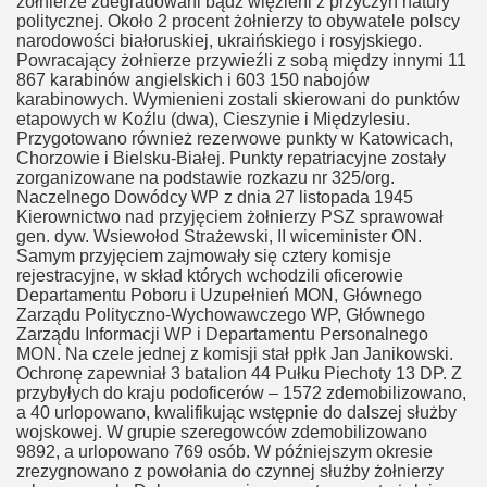
żołnierze zdegradowani bądź więzieni z przyczyn natury
politycznej. Około 2 procent żołnierzy to obywatele polscy
narodowości białoruskiej, ukraińskiego i rosyjskiego.
Powracający żołnierze przywieźli z sobą między innymi 11
867 karabinów angielskich i 603 150 nabojów
karabinowych. Wymienieni zostali skierowani do punktów
etapowych w Koźlu (dwa), Cieszynie i Międzylesiu.
Przygotowano również rezerwowe punkty w Katowicach,
Chorzowie i Bielsku-Białej. Punkty repatriacyjne zostały
zorganizowane na podstawie rozkazu nr 325/org.
Naczelnego Dowódcy WP z dnia 27 listopada 1945
Kierownictwo nad przyjęciem żołnierzy PSZ sprawował
gen. dyw. Wsiewołod Strażewski, II wiceminister ON.
Samym przyjęciem zajmowały się cztery komisje
rejestracyjne, w skład których wchodzili oficerowie
Departamentu Poboru i Uzupełnień MON, Głównego
Zarządu Polityczno-Wychowawczego WP, Głównego
Zarządu Informacji WP i Departamentu Personalnego
MON. Na czele jednej z komisji stał ppłk Jan Janikowski.
Ochronę zapewniał 3 batalion 44 Pułku Piechoty 13 DP. Z
przybyłych do kraju podoficerów – 1572 zdemobilizowano,
a 40 urlopowano, kwalifikując wstępnie do dalszej służby
wojskowej. W grupie szeregowców zdemobilizowano
9892, a urlopowano 769 osób. W późniejszym okresie
zrezygnowano z powołania do czynnej służby żołnierzy