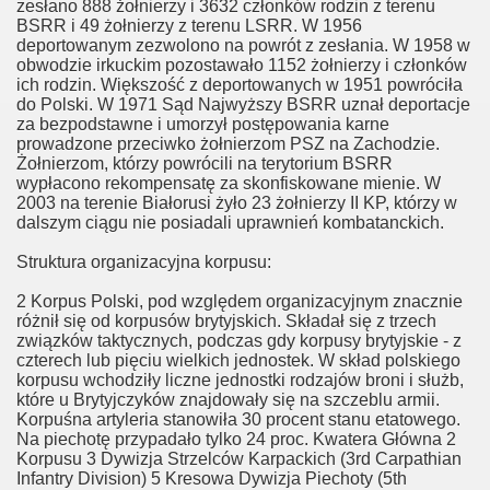
zesłano 888 żołnierzy i 3632 członków rodzin z terenu
BSRR i 49 żołnierzy z terenu LSRR. W 1956
deportowanym zezwolono na powrót z zesłania. W 1958 w
obwodzie irkuckim pozostawało 1152 żołnierzy i członków
ich rodzin. Większość z deportowanych w 1951 powróciła
do Polski. W 1971 Sąd Najwyższy BSRR uznał deportacje
za bezpodstawne i umorzył postępowania karne
prowadzone przeciwko żołnierzom PSZ na Zachodzie.
Żołnierzom, którzy powrócili na terytorium BSRR
wypłacono rekompensatę za skonfiskowane mienie. W
2003 na terenie Białorusi żyło 23 żołnierzy II KP, którzy w
dalszym ciągu nie posiadali uprawnień kombatanckich.
Struktura organizacyjna korpusu:
2 Korpus Polski, pod względem organizacyjnym znacznie
różnił się od korpusów brytyjskich. Składał się z trzech
związków taktycznych, podczas gdy korpusy brytyjskie - z
czterech lub pięciu wielkich jednostek. W skład polskiego
korpusu wchodziły liczne jednostki rodzajów broni i służb,
które u Brytyjczyków znajdowały się na szczeblu armii.
Korpuśna artyleria stanowiła 30 procent stanu etatowego.
Na piechotę przypadało tylko 24 proc. Kwatera Główna 2
Korpusu 3 Dywizja Strzelców Karpackich (3rd Carpathian
Infantry Division) 5 Kresowa Dywizja Piechoty (5th