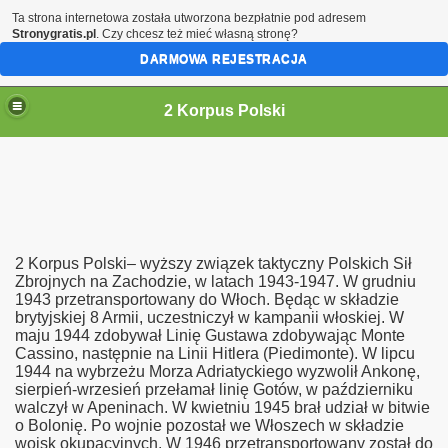
Ta strona internetowa została utworzona bezpłatnie pod adresem
Stronygratis.pl
. Czy chcesz też mieć własną stronę?
DARMOWA REJESTRACJA
2 Korpus Polski
2 Korpus Polski– wyższy związek taktyczny Polskich Sił
Zbrojnych na Zachodzie, w latach 1943-1947. W grudniu
1943 przetransportowany do Włoch. Będąc w składzie
brytyjskiej 8 Armii, uczestniczył w kampanii włoskiej. W
maju 1944 zdobywał Linię Gustawa zdobywając Monte
Cassino, następnie na Linii Hitlera (Piedimonte). W lipcu
1944 na wybrzeżu Morza Adriatyckiego wyzwolił Ankonę,
sierpień-wrzesień przełamał linię Gotów, w październiku
walczył w Apeninach. W kwietniu 1945 brał udział w bitwie
o Bolonię. Po wojnie pozostał we Włoszech w składzie
wojsk okupacyjnych. W 1946 przetransportowany został do