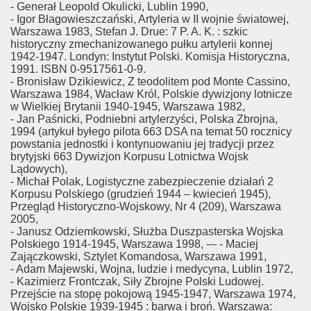
- Generał Leopold Okulicki, Lublin 1990,
- Igor Błagowieszczański, Artyleria w II wojnie światowej,
Warszawa 1983, Stefan J. Drue: 7 P. A. K. : szkic
historyczny zmechanizowanego pułku artylerii konnej
1942-1947. Londyn: Instytut Polski. Komisja Historyczna,
1991. ISBN 0-9517561-0-9.
- Bronisław Dzikiewicz, Z teodolitem pod Monte Cassino,
Warszawa 1984, Wacław Król, Polskie dywizjony lotnicze
w Wielkiej Brytanii 1940-1945, Warszawa 1982,
- Jan Paśnicki, Podniebni artylerzyści, Polska Zbrojna,
1994 (artykuł byłego pilota 663 DSA na temat 50 rocznicy
powstania jednostki i kontynuowaniu jej tradycji przez
brytyjski 663 Dywizjon Korpusu Lotnictwa Wojsk
Lądowych),
- Michał Polak, Logistyczne zabezpieczenie działań 2
Korpusu Polskiego (grudzień 1944 – kwiecień 1945),
Przegląd Historyczno-Wojskowy, Nr 4 (209), Warszawa
2005,
- Janusz Odziemkowski, Służba Duszpasterska Wojska
Polskiego 1914-1945, Warszawa 1998, --- - Maciej
Zajączkowski, Sztylet Komandosa, Warszawa 1991,
- Adam Majewski, Wojna, ludzie i medycyna, Lublin 1972,
- Kazimierz Frontczak, Siły Zbrojne Polski Ludowej.
Przejście na stopę pokojową 1945-1947, Warszawa 1974,
Wojsko Polskie 1939-1945 : barwa i broń. Warszawa: