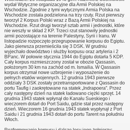
wydał Wytyczne organizacyjne dla Armii Polskiej na
Wschodzie. Zgodnie z tymi wytycznymi Armia Polska na
Wschodzie została podzielona na trzy rzuty. Rzut pierwszy
tworzył 2 Korpus Polski wraz z Bazą Armii Polskiej na
Wschodzie. Rzut drugi tworzył sztab armii i jednostki, które
nie weszły w skład 2 KP. Trzeci rzut stanowiły jednostki
armii pozostające na terenie Palestyny, Syrii i Iranu. W
listopadzie rozpoczęto przegrupowanie korpusu do Egiptu.
Jako pierwsza przemieściła się 3 DSK. W grudniu
wyjechało dowództwo i służby korpusu oraz artyleria i 2
BPanc. W połowie stycznia 1944 do Egiptu dotarła 5 KDP.
Cały korpus rozmieszczony został w obozie Qassasin,
położonym 30 km na zachód od m. Ismailia. W Qassasin
korpus otrzymał nowe uzbrojenie i wyposażenie do
pełnych etatów wojennych. 12 grudnia 1943 pierwsze
oddziały 3 DSK zostały przetransportowane z Qassasin do
portu Taufig i zaokrętowane na statek „Indrapoera”. Przez
cały następny dzień na statek ładowano ciężki sprzęt. 14
grudnia 1943 statek wpłynął do Kanału Sueskiego i
wieczorem dotarł do Port Saidu, gdzie stał przez następny
dzień. Wieczorem 16 grudnia 1943 statek wypłynął z Port
Saidu i 21 grudnia 1943 dotarł do portu Tarent na południu
Włoch.
Rozformowanie korpusu i dalsze losy jego żołnierzy: