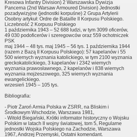
Kresowa Infantry Division) 2 Warszawska Dywizja
Pancerna (2nd Warsaw Armoured Division) Jednostki
pozadywizyjne (jednostki korpuśne) 2 Grupa Artylerii
Osobny artykuł: Ordre de Bataille II Korpusu Polskiego.
Liczebność 2 Korpusu Polskiego
1 października 1943 – 52 688 ludzi, w tym 3099 oficerów,
49 030 podoficerów i szeregowców oraz 559 ochotniczek
PSK
maj 1944 – 48 tys. maj 1945 – 56 tys. 1 października 1944
(razem z Bazą II Korpusu Polskiego): 57 kapelanów i 55
500 wiernych wyznania katolickiego, w tym 2100 wyznania
greckokatolickiego, 3 kapelanów i 2342 wiernych
wyznania prawosławnego, 2 kapelanów i 838 wiernych
wyznania mojżeszowego, 325 wiernych wyznania
ewangelickiego.
wrzesień 1945 – 105 tys.
Bibliografia:
- Piotr Żaroń Armia Polska w ZSRR, na Bliskim i
Środkowym Wschodzie, Warszawa 1981,
- Witold Biegański, Krótki informator historyczny o Wojsku
Polskim w latach II wojny światowej, tom 5, Regularne
jednostki Wojska Polskiego na Zachodzie, Warszawa
1967, Andrzej Przemyski, Ostatni komendant.