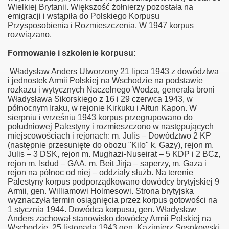
Wielkiej Brytanii. Większość żołnierzy pozostała na
emigracji i wstąpiła do Polskiego Korpusu
Przysposobienia i Rozmieszczenia. W 1947 korpus
rozwiązano.
Formowanie i szkolenie korpusu:
Władysław Anders Utworzony 21 lipca 1943 z dowództwa
i jednostek Armii Polskiej na Wschodzie na podstawie
rozkazu i wytycznych Naczelnego Wodza, generała broni
Władysława Sikorskiego z 16 i 29 czerwca 1943, w
północnym Iraku, w rejonie Kirkuku i Ałtun Kapon. W
sierpniu i wrześniu 1943 korpus przegrupowano do
południowej Palestyny i rozmieszczono w następujących
miejscowościach i rejonach: m. Julis – Dowództwo 2 KP
(następnie przesunięte do obozu "Kilo" k. Gazy), rejon m.
Julis – 3 DSK, rejon m. Mughazi-Nuseirat – 5 KDP i 2 BCz,
rejon m. Isdud – GAA, m. Beit Jirja – saperzy, m. Gaza i
rejon na północ od niej – oddziały służb. Na terenie
Palestyny korpus podporządkowano dowódcy brytyjskiej 9
Armii, gen. Williamowi Holmesowi. Strona brytyjska
wyznaczyła termin osiągnięcia przez korpus gotowości na
1 stycznia 1944. Dowódca korpusu, gen. Władysław
Anders zachował stanowisko dowódcy Armii Polskiej na
Wschodzie. 25 listopada 1943 gen. Kazimierz Sosnkowski