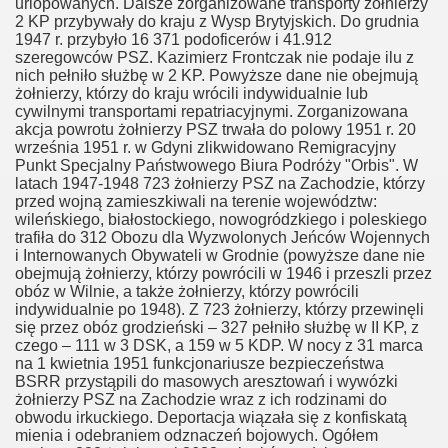
urlopowanych. Dalsze zorganizowane transporty żołnierzy
2 KP przybywały do kraju z Wysp Brytyjskich. Do grudnia
1947 r. przybyło 16 371 podoficerów i 41.912
szeregowców PSZ. Kazimierz Frontczak nie podaje ilu z
nich pełniło służbę w 2 KP. Powyższe dane nie obejmują
żołnierzy, którzy do kraju wrócili indywidualnie lub
cywilnymi transportami repatriacyjnymi. Zorganizowana
akcja powrotu żołnierzy PSZ trwała do polowy 1951 r. 20
września 1951 r. w Gdyni zlikwidowano Remigracyjny
Punkt Specjalny Państwowego Biura Podróży "Orbis". W
latach 1947-1948 723 żołnierzy PSZ na Zachodzie, którzy
przed wojną zamieszkiwali na terenie województw:
wileńskiego, białostockiego, nowogródzkiego i poleskiego
trafiła do 312 Obozu dla Wyzwolonych Jeńców Wojennych
i Internowanych Obywateli w Grodnie (powyższe dane nie
obejmują żołnierzy, którzy powrócili w 1946 i przeszli przez
obóz w Wilnie, a także żołnierzy, którzy powrócili
indywidualnie po 1948). Z 723 żołnierzy, którzy przewinęli
się przez obóz grodzieński – 327 pełniło służbę w II KP, z
czego – 111 w 3 DSK, a 159 w 5 KDP. W nocy z 31 marca
na 1 kwietnia 1951 funkcjonariusze bezpieczeństwa
BSRR przystąpili do masowych aresztowań i wywózki
żołnierzy PSZ na Zachodzie wraz z ich rodzinami do
obwodu irkuckiego. Deportacja wiązała się z konfiskatą
mienia i odebraniem odznaczeń bojowych. Ogółem