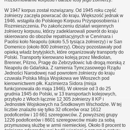
W 1947 korpus został rozwiązany. Od 1945 roku część
żołnierzy zaczęła powracać do kraju. Większość jednak w
1946. wstąpiła do Polskiego Korpusu Przysposobienia i
Rozmieszczenia. Po zakończeniu działań wojennych
żołnierzy korpusu, którzy zadeklarowali powrót do kraju
skierowano do obozów repatriacyjnych w Cervinara i
Paolisi koło Neapolu (około 5,5 tysiąca żołnierzy) i w San
Domenico (około 800 żołnierzy). Obozy pozostawały pod
opieką władz brytyjskich, które organizowały transporty do
Polski. Transporty kierowano koleją przez Mediolan,
Brenner, Pilzno, Pragę do Zebrzydowic lub drogą morską z
Neapolu do Gdańska. Z ramienia Tymczasowego Rządu
Jedności Narodowej nad powrotem żołnierzy do kraju
czuwała Polska Misja Wojskowa we Włoszech pod
kierownictwem płk. Kazimierza Sidora (misja
funkcjonowała do maja 1946). W okresie od 3 do 25
grudnia 1945 do Polski, w 13 transportach kolejowych,
przybyło z Włoch łącznie 12 305 żołnierzy II KP i
Jednostek Wojskowych na Środkowym Wschodzie. W tej
liczbie znalazło się tylko 32 oficerów oraz 1612
podoficerów i 10 661 szeregowców. Z powyższej grupy
1226 podoficerów i 8601 szeregowców miało za sobą
przymusową służbę w armii niemieckiej. Około 8 procent to