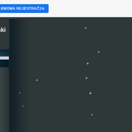
*
ARMOWA REJESTRACJA
*
*
ki
*
*
*
*
*
*
*
*