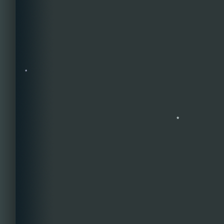
*
*
*
*