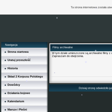
*
Ta strona internetowa została ut
*
*
*
Nawigacja
Filmy archiwalne
Strona startowa
W tym dziale umieszczone są archiwalne filmy z 
Zapraszam do obejrzenia.
Uratuj przeszłość
*
*
Historia
*
*
Skład 2 Korpusu Polskiego
Dowódcy
*
Dzisiaj stronę odwiedziło j
*
Działania bojowe
Kalendarium
*
Marsze i Pieśni