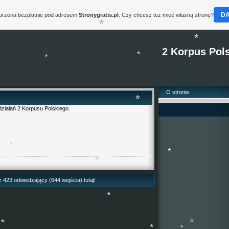
*
D
worzona bezpłatnie pod adresem
Stronygratis.pl
. Czy chcesz też mieć własną stronę?
*
*
*
*
2 Korpus Pols
*
*
*
O stronie
działań 2 Korpusu Polskiego.
*
*
*
*
uż 423 odwiedzający (644 wejścia) tutaj!
*
*