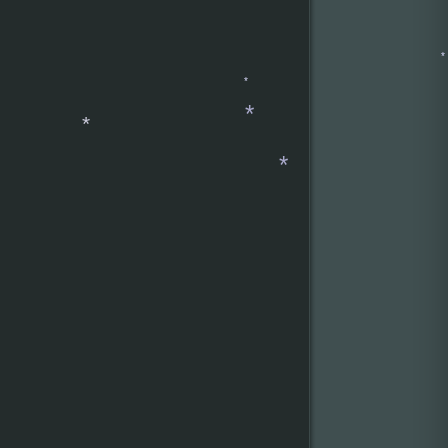
*
*
*
*
*
*
*
*