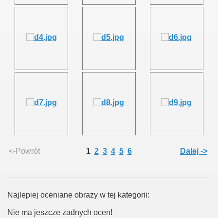
<-Powrót
1
2
3
4
5
6
Dalej ->
Najlepiej oceniane obrazy w tej kategorii:
Nie ma jeszcze żadnych ocen!