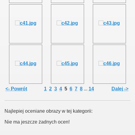
<- Powrót
1
2
3
4
5
6
7
8
...
14
Dalej ->
Najlepiej oceniane obrazy w tej kategorii:
Nie ma jeszcze żadnych ocen!